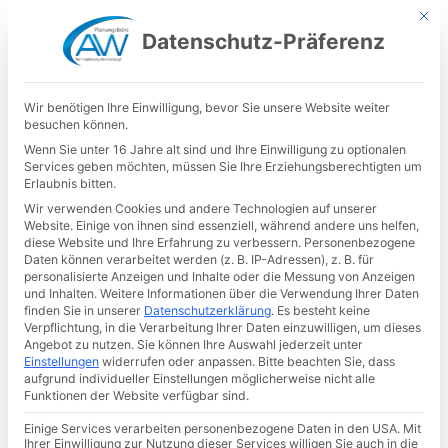
Mit d
Datenschutz-Präferenz
Wir benötigen Ihre Einwilligung, bevor Sie unsere Website weiter
besuchen können.
Wenn Sie unter 16 Jahre alt sind und Ihre Einwilligung zu optionalen
Services geben möchten, müssen Sie Ihre Erziehungsberechtigten um
Erlaubnis bitten.
Wir verwenden Cookies und andere Technologien auf unserer
Website. Einige von ihnen sind essenziell, während andere uns helfen,
Lorem ipsum dolor sit amet, consetetur sadipscing elitr,
diese Website und Ihre Erfahrung zu verbessern.
Personenbezogene
Daten können verarbeitet werden (z. B. IP-Adressen), z. B. für
sed diam nonumy eirmod tempor invidunt ut labore et
personalisierte Anzeigen und Inhalte oder die Messung von Anzeigen
dolore magna aliquyam erat, sed diam voluptua. At vero
und Inhalten.
Weitere Informationen über die Verwendung Ihrer Daten
finden Sie in unserer
Datenschutzerklärung
.
Es besteht keine
eos et accusam et justo duo dolores et ea rebum. Stet
Verpflichtung, in die Verarbeitung Ihrer Daten einzuwilligen, um dieses
clita kasd gubergren, no sea takimata sanctus est
Angebot zu nutzen.
Sie können Ihre Auswahl jederzeit unter
Lorem ipsum dolor sit amet. Lorem ipsum dolor sit
Einstellungen
widerrufen oder anpassen.
Bitte beachten Sie, dass
aufgrund individueller Einstellungen möglicherweise nicht alle
amet, consetetur sadipscing elitr, sed diam nonumy
Funktionen der Website verfügbar sind.
eirmod tempor invidunt ut labore et dolore magna
Einige Services verarbeiten personenbezogene Daten in den USA. Mit
aliquyam erat, sed diam voluptua. At vero eos et
Ihrer Einwilligung zur Nutzung dieser Services willigen Sie auch in die