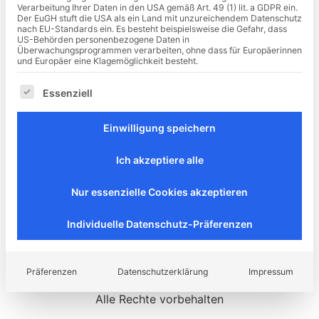
accusam et justo duo dolores et ea rebum. Stet clita
Verarbeitung Ihrer Daten in den USA gemäß Art. 49 (1) lit. a GDPR ein.
Der EuGH stuft die USA als ein Land mit unzureichendem Datenschutz
kasd gubergren, no sea takimata sanctus est Lorem
nach EU-Standards ein. Es besteht beispielsweise die Gefahr, dass
US-Behörden personenbezogene Daten in
ipsum dolor sit amet.
Überwachungsprogrammen verarbeiten, ohne dass für Europäerinnen
und Europäer eine Klagemöglichkeit besteht.
Es folgt eine Liste der Service-Gruppen, für die eine Ei
Essenziell
Einwilligung speichern
Ich akzeptiere alle
Nur essenzielle Cookies akzeptieren
Individuelle Datenschutz-Präferenzen
Präferenzen
Datenschutzerklärung
Impressum
Alle Rechte vorbehalten