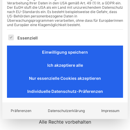
Verarbeitung Ihrer Daten in den USA gemäß Art. 49 (1) lit. a GDPR ein.
Der EuGH stuft die USA als ein Land mit unzureichendem Datenschutz
nach EU-Standards ein. Es besteht beispielsweise die Gefahr, dass
US-Behörden personenbezogene Daten in
Überwachungsprogrammen verarbeiten, ohne dass für Europäerinnen
und Europäer eine Klagemöglichkeit besteht.
Es folgt eine Liste der Service-Gruppen, für die eine Ei
Essenziell
Einwilligung speichern
Ich akzeptiere alle
Nur essenzielle Cookies akzeptieren
Individuelle Datenschutz-Präferenzen
Präferenzen
Datenschutzerklärung
Impressum
Alle Rechte vorbehalten