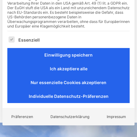
Verarbeitung Ihrer Daten in den USA gemäß Art. 49 (1) lit. a GDPR ein.
Der EuGH stuft die USA als ein Land mit unzureichendem Datenschutz
nach EU-Standards ein. Es besteht beispielsweise die Gefahr, dass
Unsere Referenzliste
US-Behörden personenbezogene Daten in
Überwachungsprogrammen verarbeiten, ohne dass für Europäerinnen
und Europäer eine Klagemöglichkeit besteht.
Gesundheitswesen
Es folgt eine Liste der Service-Gruppen, für die eine Ei
Essenziell
GesundheitswesenVerwaltungs- und Bürogebäude,
Einwilligung speichern
Produktionsstätten
Ich akzeptiere alle
Wohn- und Geschäftshäuser, Gebäude allgemein
Nur essenzielle Cookies akzeptieren
Individuelle Datenschutz-Präferenzen
Schulen, Sport- und Mehrzweckhallen, Kindergärten,
öffentl. Gebäude
Präferenzen
Datenschutzerklärung
Impressum